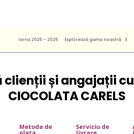
iat
Experiența vizitare
Despre
FAQ
Cont
Iarna 2025 – 2026
Explorează gama noastră
clienții și angajații c
CIOCOLATA CARELS
Metoda de
Serviciu de
plata
livrare