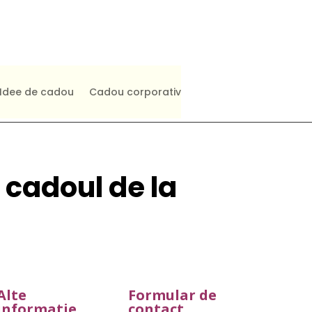
act
Contul meu
Idee de cadou
Cadou corporativ
u cadoul de la
Alte
Formular de
informatie
contact