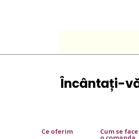
Accueil
Magazin aprop
Încântați-vă 
Ce oferim
Cum se face
o comanda