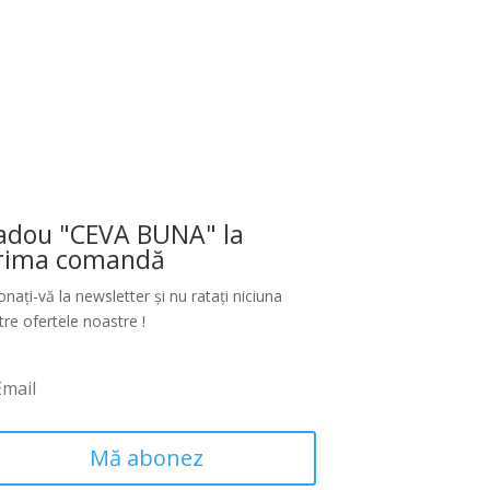
adou "CEVA BUNA" la
rima comandă
nați-vă la newsletter și nu ratați niciuna
tre ofertele noastre !
Mă abonez