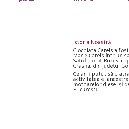
Istoria Noastră
Ciocolata Carels a fos
Marie Carels într-un sa
Satul numit Buzesti ap
Crasna, din judetul Go
Ce ar fi putut să o at
activitatea ei ancestra
motoarelor diesel și de
București.