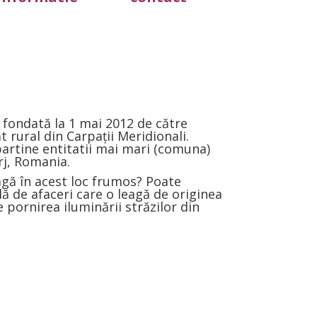
t fondată la 1 mai 2012 de către
t rural din Carpații Meridionali.
artine entitatii mai mari (comuna)
rj, Romania.
ragă în acest loc frumos? Poate
lă de afaceri care o leagă de originea
 pornirea iluminării străzilor din