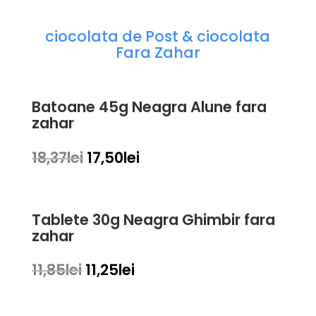
ciocolata de Post & ciocolata
Fara Zahar
Batoane 45g Neagra Alune fara
zahar
Prețul
Prețul
18,37
lei
17,50
lei
inițial
curent
a
este:
fost:
17,50lei.
Tablete 30g Neagra Ghimbir fara
18,37lei.
zahar
Prețul
Prețul
11,85
lei
11,25
lei
inițial
curent
a
este: