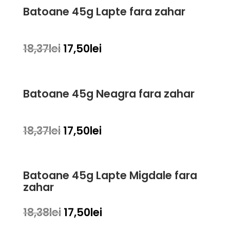
fost:
11,25lei.
Batoane 45g Lapte fara zahar
11,85lei.
Prețul
Prețul
18,37
lei
17,50
lei
inițial
curent
a
este:
fost:
17,50lei.
Batoane 45g Neagra fara zahar
18,37lei.
Prețul
Prețul
18,37
lei
17,50
lei
inițial
curent
a
este:
fost:
17,50lei.
Batoane 45g Lapte Migdale fara
18,37lei.
zahar
Prețul
Prețul
18,38
lei
17,50
lei
inițial
curent