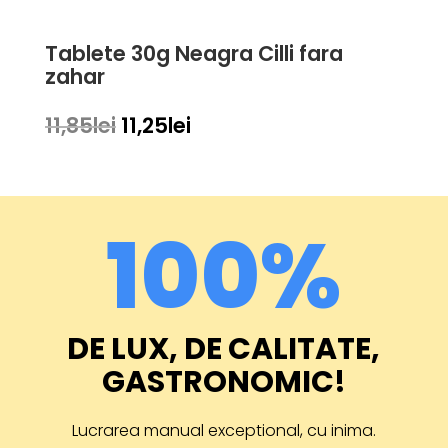
a
este:
fost:
17,50lei.
Tablete 30g Neagra Cilli fara
18,38lei.
zahar
Prețul
Prețul
11,85
lei
11,25
lei
inițial
curent
a
este:
fost:
11,25lei.
100
11,85lei.
%
DE LUX, DE CALITATE,
GASTRONOMIC!
Lucrarea manual exceptional, cu inima.