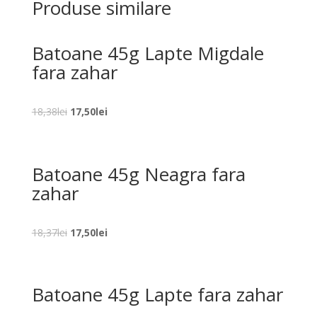
Produse similare
Batoane 45g Lapte Migdale
fara zahar
Prețul
Prețul
18,38
lei
17,50
lei
inițial
curent
a
este:
fost:
17,50lei.
Batoane 45g Neagra fara
18,38lei.
zahar
Prețul
Prețul
18,37
lei
17,50
lei
inițial
curent
a
este:
fost:
17,50lei.
Batoane 45g Lapte fara zahar
18,37lei.