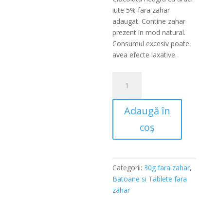
fost:
este:
iute 5% fara zahar
11,85lei.
11,25lei.
adaugat. Contine zahar
prezent in mod natural.
Consumul excesiv poate
avea efecte laxative.
Cantitate
Tablete
30g
Adaugă în
Neagra
Cilli
coș
fara
zahar
Categorii:
30g fara zahar
,
Batoane si Tablete fara
zahar