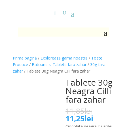
Prima pagină
/
Explorează gama noastră
/
Toate
Produce
/
Batoane si Tablete fara zahar
/
30g fara
zahar
/ Tablete 30g Neagra Cilli fara zahar
Tablete 30g
Neagra Cilli
fara zahar
Prețul
11,85
lei
inițial
Prețul
11,25
lei
a
curent
Ciocolata neagra cu ardei