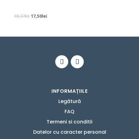
Prețul
Prețul
18,37
lei
17,50
lei
inițial
curent
a
este:
fost:
17,50lei.
18,37lei.
INFORMAȚIILE
Legătură
FAQ
Termeni si conditii
Datelor cu caracter personal