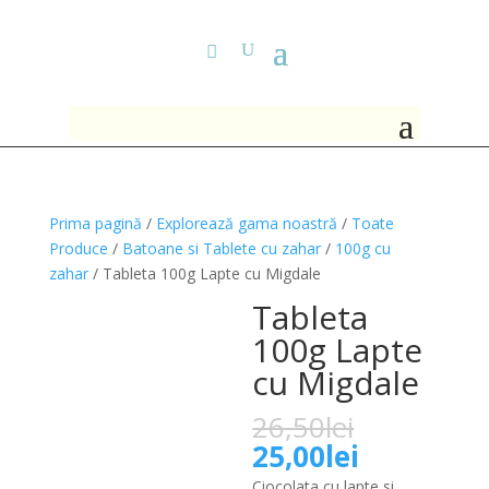
Prima pagină
/
Explorează gama noastră
/
Toate
Produce
/
Batoane si Tablete cu zahar
/
100g cu
zahar
/ Tableta 100g Lapte cu Migdale
Tableta
100g Lapte
cu Migdale
Prețul
26,50
lei
inițial
Prețul
25,00
lei
a
curent
Ciocolata cu lapte si