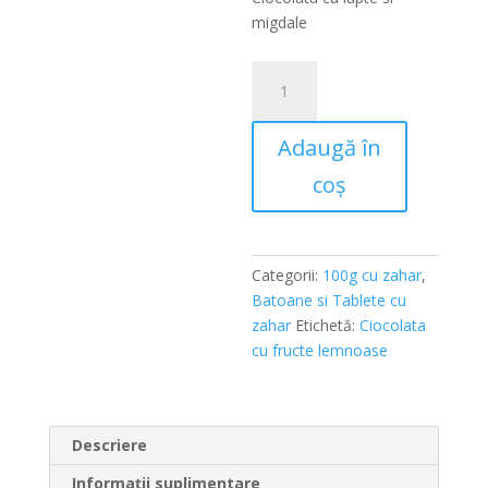
fost:
este:
migdale
26,50lei.
25,00lei.
Cantitate
Tableta
100g
Adaugă în
Lapte
cu
coș
Migdale
Categorii:
100g cu zahar
,
Batoane si Tablete cu
zahar
Etichetă:
Ciocolata
cu fructe lemnoase
Descriere
Informații suplimentare