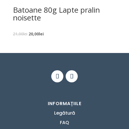
fost:
9,00lei.
Batoane 80g Lapte pralin
9,45lei.
noisette
Prețul
Prețul
21,00
lei
20,00
lei
inițial
curent
a
este:
fost:
20,00lei.
21,00lei.
INFORMAȚIILE
Legătură
FAQ