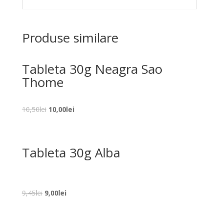
Produse similare
Tableta 30g Neagra Sao
Thome
Prețul
Prețul
10,50
lei
10,00
lei
inițial
curent
a
este:
fost:
10,00lei.
Tableta 30g Alba
10,50lei.
Prețul
Prețul
9,45
lei
9,00
lei
inițial
curent
a
este: