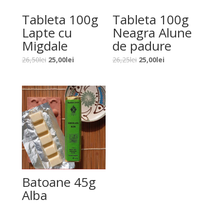
Tableta 100g
Tableta 100g
Lapte cu
Neagra Alune
Migdale
de padure
Prețul
Prețul
Prețul
Prețul
26,50
lei
25,00
lei
26,25
lei
25,00
lei
inițial
curent
inițial
curent
a
este:
a
este:
fost:
25,00lei.
fost:
25,00lei.
26,50lei.
26,25lei.
Batoane 45g
Alba