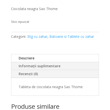
inițial
curent
a
este:
Ciocolata neagra Sao Thome
fost:
10,00lei.
10,50lei.
Stoc epuizat
Categorii:
30g cu zahar
,
Batoane si Tablete cu zahar
Descriere
Informații suplimentare
Recenzii (0)
Tableta de ciocolata neagra Sao Thome
Produse similare