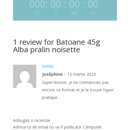
000
:
00
:
00
:
00
Zi
H
Min
Sec
1 review for
Batoane 45g
Alba pralin noisette
Evaluat la
5
Joséphine
–
12 martie 2023
din 5
Super lessive, je ne connaissais pas
encore ce format et je le trouve hyper
pratique
Adăugați o recenzie
Adresa ta de email nu va fi publicată.
Câmpurile