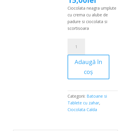
15,00
lei
a
curent
Ciocolata neagra umplute
fost:
este:
cu crema cu alube de
15,75lei.
15,00lei.
padure si ciocolata si
scortisoara
Cantitate
Ciocolata
Calda
Adaugă în
40g
Neagra
coș
cu
Scortisoara
Categorii:
Batoane si
Tablete cu zahar
,
Ciocolata Calda