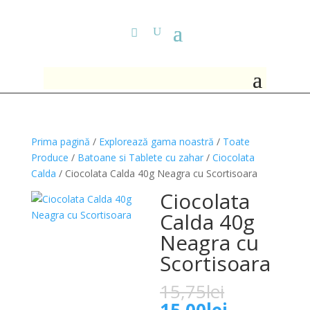
Prima pagină
/
Explorează gama noastră
/
Toate
Produce
/
Batoane si Tablete cu zahar
/
Ciocolata
Calda
/ Ciocolata Calda 40g Neagra cu Scortisoara
Ciocolata
Calda 40g
Neagra cu
Scortisoara
Prețul
15,75
lei
inițial
Prețul