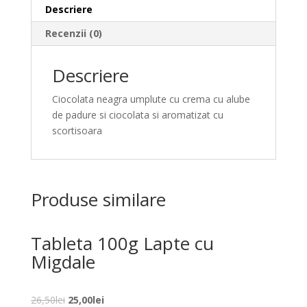
Descriere
Recenzii (0)
Descriere
Ciocolata neagra umplute cu crema cu alube
de padure si ciocolata si aromatizat cu
scortisoara
Produse similare
Tableta 100g Lapte cu
Migdale
Prețul
Prețul
26,50
lei
25,00
lei